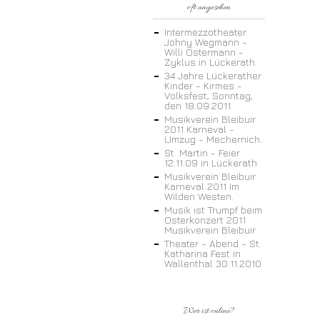
oft angesehen
Intermezzotheater
Johny Wegmann -
Willi Ostermann -
Zyklus in Lückerath.
34 Jahre Lückerather
Kinder - Kirmes -
Volksfest, Sonntag,
den 18.09.2011.
Musikverein Bleibuir
2011 Karneval -
Umzug - Mechernich.
St. Martin - Feier
12.11.09 in Lückerath
Musikverein Bleibuir
Karneval 2011 Im
Wilden Westen.
Musik ist Trumpf beim
Osterkonzert 2011
Musikverein Bleibuir
Theater - Abend - St.
Katharina Fest in
Wallenthal 30.11.2010
Wer ist online?