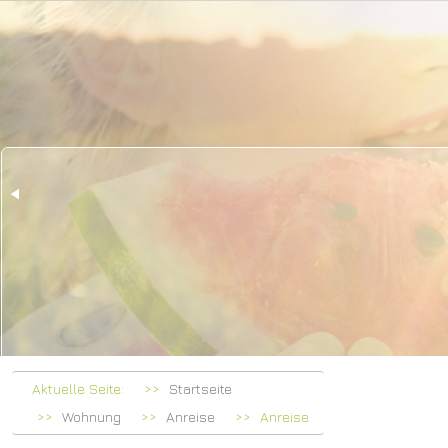
Her
bei F
Aktuelle Seite:
Startseite
Wohnung
Anreise
Anreise