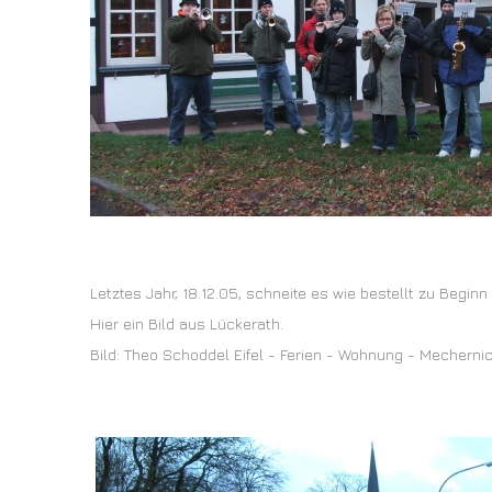
Letztes Jahr, 18.12.05, schneite es wie bestellt zu Begi
Hier ein Bild aus Lückerath.
Bild: Theo Schoddel Eifel - Ferien - Wohnung - Mechernic