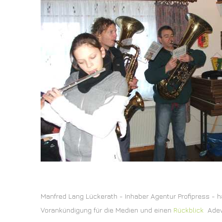
Manfred Lang Lückerath - Inhaber Agentur Profipress - ha
Vorankündigung für die Medien und einen
Rückblick
Adeve