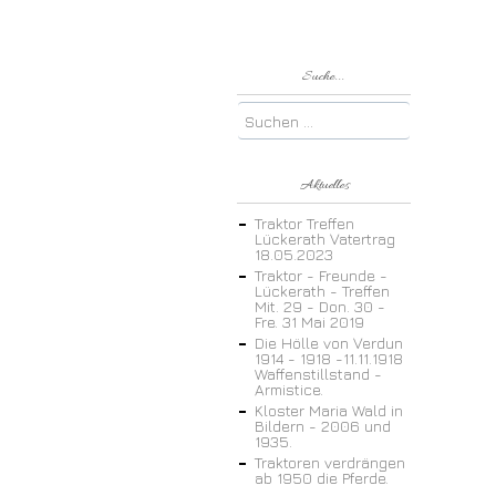
Suche...
Aktuelles
Traktor Treffen
Lückerath Vatertrag
18.05.2023
Traktor - Freunde -
Lückerath - Treffen
Mit. 29 - Don. 30 -
Fre. 31 Mai 2019
Die Hölle von Verdun
1914 - 1918 -11.11.1918
Waffenstillstand -
Armistice.
Kloster Maria Wald in
Bildern - 2006 und
1935.
Traktoren verdrängen
ab 1950 die Pferde.