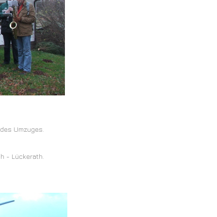
nn des Umzuges.
h - Lückerath.