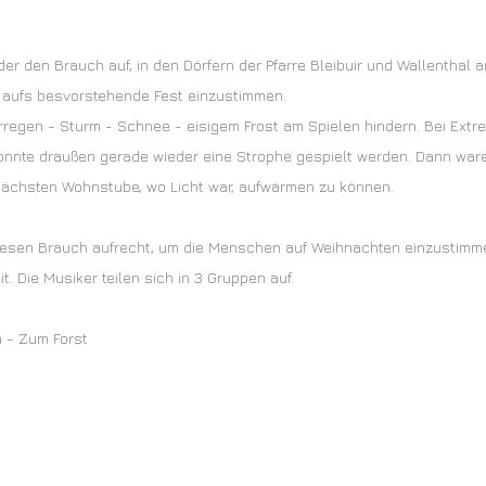
er den Brauch auf, in den Dörfern der Pfarre Bleibuir und Wallenthal 
r aufs besvorstehende Fest einzustimmen.
erregen - Sturm - Schnee - eisigem Frost am Spielen hindern. Bei Extr
onnte draußen gerade wieder eine Strophe gespielt werden. Dann ware
r nächsten Wohnstube, wo Licht war, aufwärmen zu können.
diesen Brauch aufrecht, um die Menschen auf Weihnachten einzustimm
 Die Musiker teilen sich in 3 Gruppen auf.
h - Zum Forst