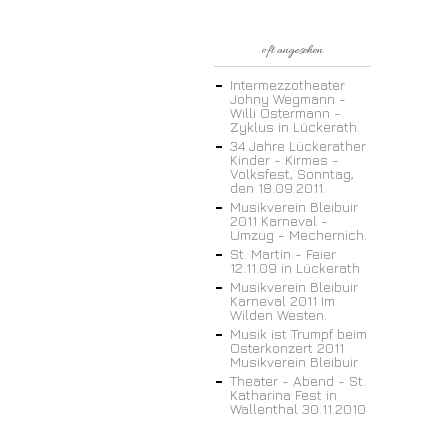
oft angesehen
Intermezzotheater
Johny Wegmann -
Willi Ostermann -
Zyklus in Lückerath.
34 Jahre Lückerather
Kinder - Kirmes -
Volksfest, Sonntag,
den 18.09.2011.
Musikverein Bleibuir
2011 Karneval -
Umzug - Mechernich.
St. Martin - Feier
12.11.09 in Lückerath
Musikverein Bleibuir
Karneval 2011 Im
Wilden Westen.
Musik ist Trumpf beim
Osterkonzert 2011
Musikverein Bleibuir
Theater - Abend - St.
Katharina Fest in
Wallenthal 30.11.2010