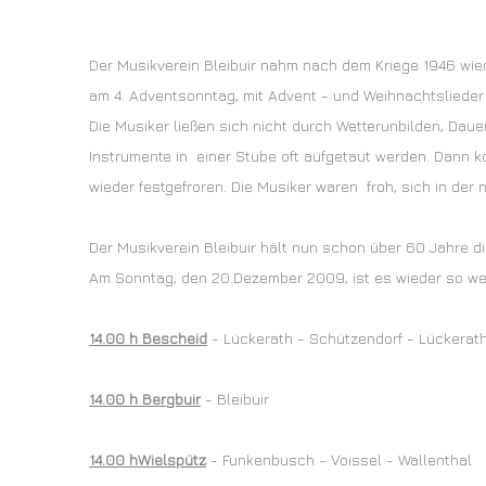
Der Musikverein Bleibuir nahm nach dem Kriege 1946 wied
am 4. Adventsonntag, mit Advent - und Weihnachtsliede
Die Musiker ließen sich nicht durch Wetterunbilden, Dau
Instrumente in einer Stube oft aufgetaut werden. Dann k
wieder festgefroren. Die Musiker waren froh, sich in de
Der Musikverein Bleibuir hält nun schon über 60 Jahre 
Am Sonntag, den 20.Dezember 2009, ist es wieder so weit.
14.00 h Bescheid
- Lückerath - Schützendorf - Lückerat
14.00 h Bergbuir
- Bleibuir
14.00 hWielspütz
- Funkenbusch - Voissel - Wallenthal