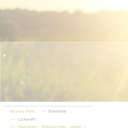
Her
bei F
Aktuelle Seite:
Startseite
Lückerath
Postkarten - Bildansichten - datiert 1.