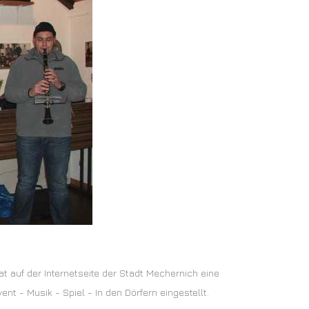
t auf der Internetseite der Stadt Mechernich eine
nt - Musik - Spiel - In den Dörfern eingestellt.