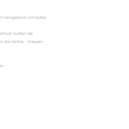
am Heiligabend und später
emfrost mußten die
n die Ventile - Klappen
en.