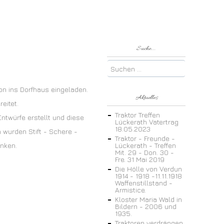
Suche...
on ins Dorfhaus eingeladen.
Aktuelles
eitet.
Traktor Treffen
Entwürfe erstellt und diese
Lückerath Vatertrag
18.05.2023
n wurden Stift - Schere -
Traktor - Freunde -
änken.
Lückerath - Treffen
Mit. 29 - Don. 30 -
Fre. 31 Mai 2019
Die Hölle von Verdun
1914 - 1918 -11.11.1918
Waffenstillstand -
Armistice.
Kloster Maria Wald in
Bildern - 2006 und
1935.
Traktoren verdrängen