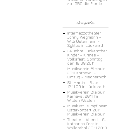
ab 1950 die Pferde.
oft angesehen
Intermezzotheater
Johny Wegmann -
Willi Ostermann -
Zyklus in Lückerath.
34 Jahre Lückerather
Kinder - Kirmes -
Volksfest, Sonntag,
den 18.09.2011.
Musikverein Bleibuir
2011 Karneval -
Umzug - Mechernich.
St. Martin - Feier
12.11.09 in Lückerath
Musikverein Bleibuir
Karneval 2011 Im
Wilden Westen.
Musik ist Trumpf beim
Osterkonzert 2011
Musikverein Bleibuir
Theater - Abend - St.
Katharina Fest in
Wallenthal 30.11.2010